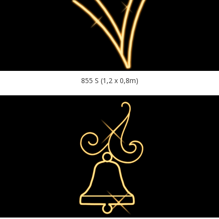
855 S (1,2 x 0,8m)