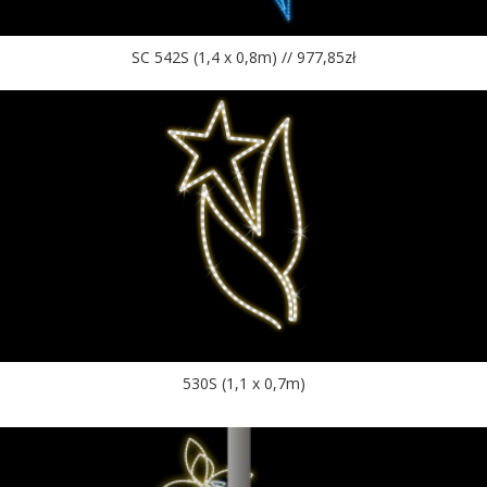
SC 542S (1,4 x 0,8m) // 977,85zł
530S (1,1 x 0,7m)