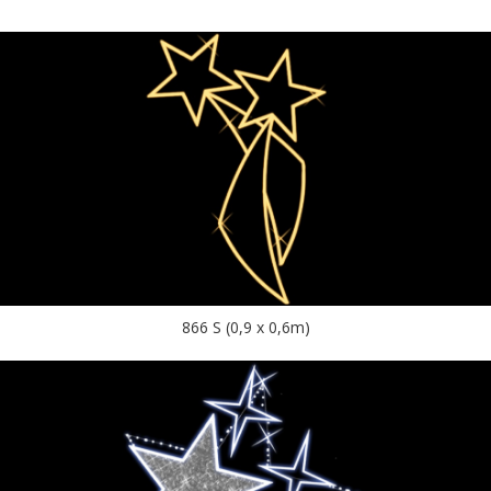
866 S (0,9 x 0,6m)