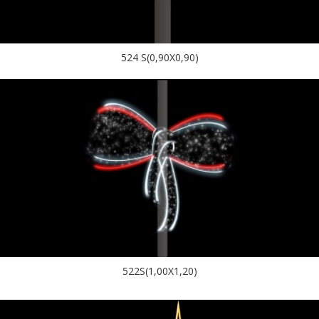
524 S(0,90X0,90)
522S(1,00X1,20)