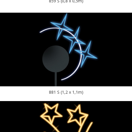
859 S (0,8 x 0,5m)
881 S (1,2 x 1,1m)