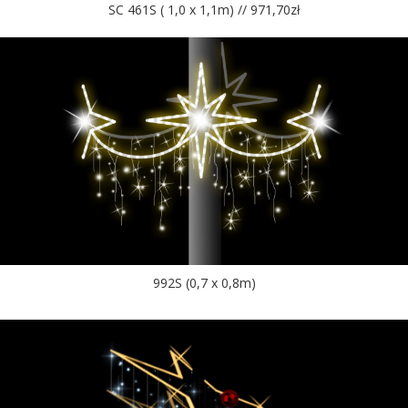
SC 461S ( 1,0 x 1,1m) // 971,70zł
992S (0,7 x 0,8m)