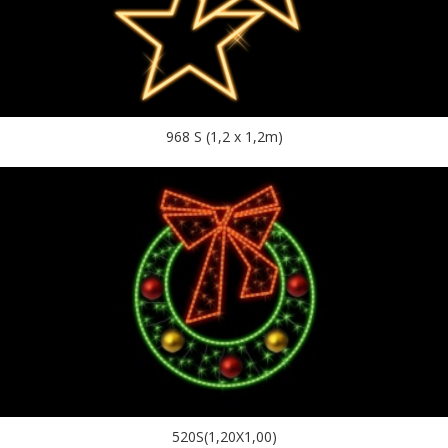
968 S (1,2 x 1,2m)
520S(1,20X1,00)