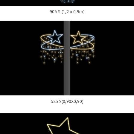
906 S (1,2 x 0,9m)
525 S(0,90X0,90)