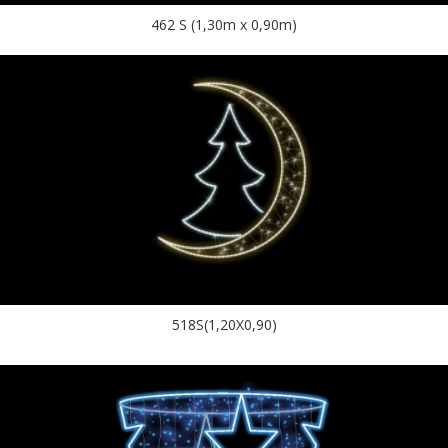
462 S (1,30m x 0,90m)
518S(1,20X0,90)