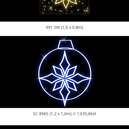
991 SW (1,0 x 0,8m)
SC 896S (1,2 x 1,0m) // 1.035,66zł