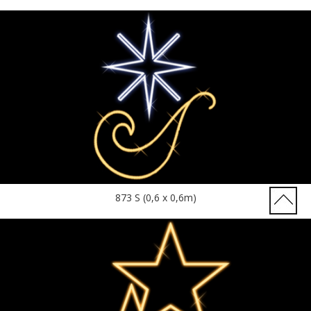
873 S (0,6 x 0,6m)