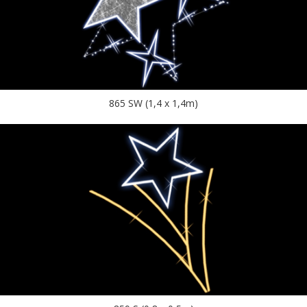
865 SW (1,4 x 1,4m)