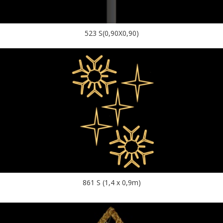
523 S(0,90X0,90)
861 S (1,4 x 0,9m)