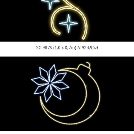
SC 987S (1,0 x 0,7m) // 924,96zł