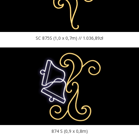
SC 875S (1,0 x 0,7m) // 1.036,89zł
874 S (0,9 x 0,8m)